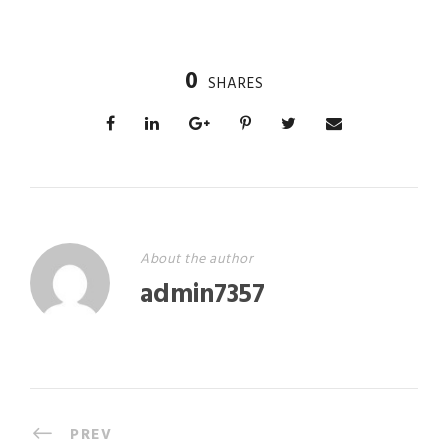
0
SHARES
About the author
admin7357
PREV