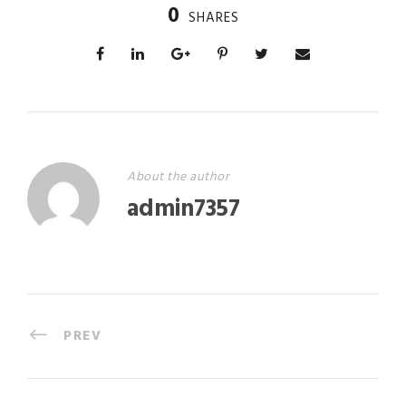
0
SHARES
About the author
admin7357
PREV