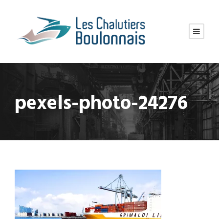
pexels-photo-24276