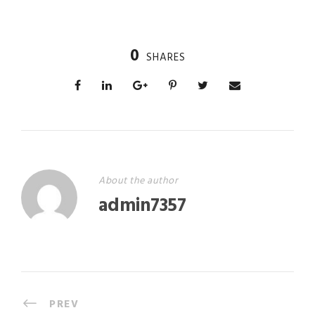
0
SHARES
About the author
admin7357
PREV