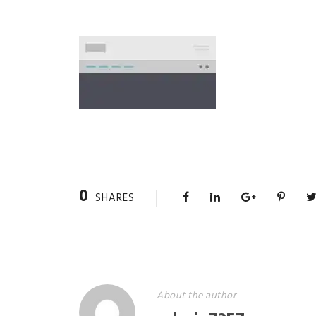
0
SHARES
About the author