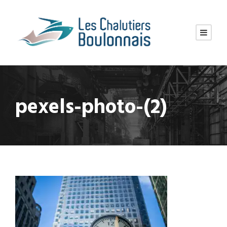
pexels-photo-(2)