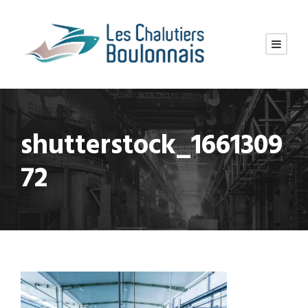
shutterstock_1661309
72